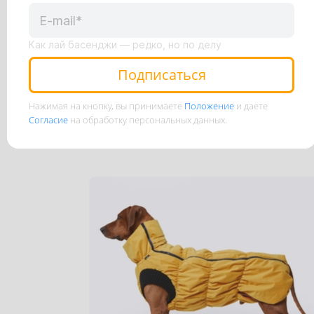
Размер
S
M
L
Как лай басенджи — редко, но по делу
Подписаться
5 100 руб.
Нажимая на кнопку, вы принимаете
Положение
и даете
В корзину
Подробнее
Согласие
на обработку персональных данных.