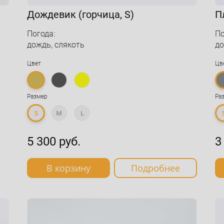
Дождевик (горчица, S)
П
Погода:
По
дождь, слякоть
д
Цвет
Цв
Размер
Ра
S
M
L
5 300 руб.
3
В корзину
Подробнее