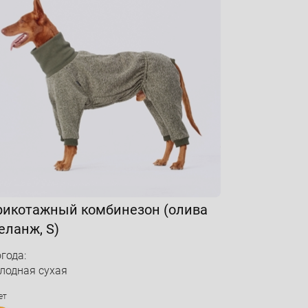
рикотажный комбинезон (олива
еланж, S)
года:
лодная сухая
ет