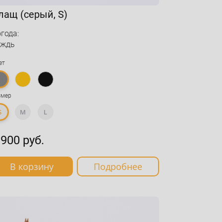
лащ (серый, S)
года:
ождь
ет
змер
S
M
L
 900 руб.
В корзину
Подробнее