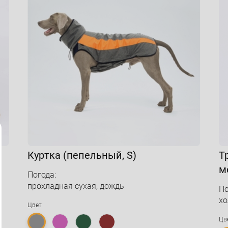
Куртка (пепельный, S)
Т
м
Погода:
прохладная сухая, дождь
По
хо
Цвет
Цв