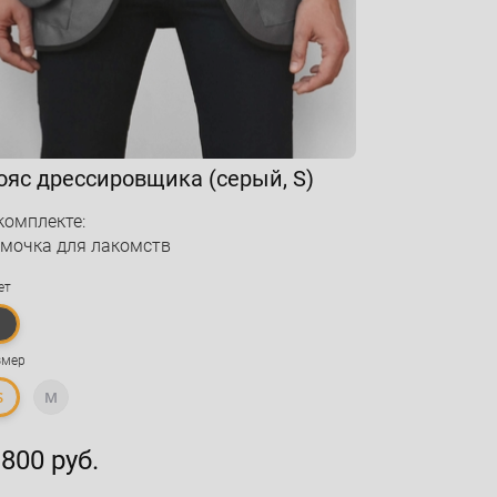
ояс дрессировщика (серый, S)
комплекте:
мочка для лакомств
ет
змер
S
M
 800 руб.