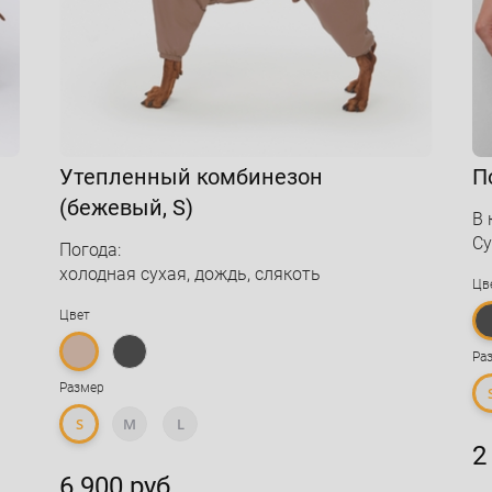
Утепленный комбинезон
П
(бежевый, S)
В 
Су
Погода:
холодная сухая, дождь, слякоть
Цв
Цвет
Ра
Размер
S
M
L
2
6 900 руб.